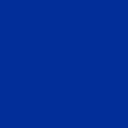
株式会社 フィールドリッチ
〒207-0015
東京都東大和市中央4-1039-26
TEL :
042-843-6413
FAX : 042-843-6414
東京都・埼玉県・神奈川県・千葉県の新築・リフォームはフィールドリッチ。戸建て・住宅～マンション・アパート・店舗設計まで
全ての建築・不動産に対応しております。
FIELDRICH