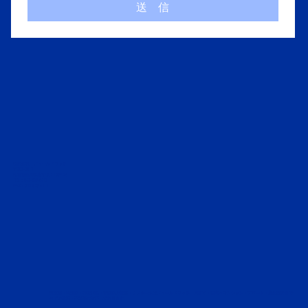
送 信
株式会社 フィールドリッチ
〒207-0015
東京都東大和市中央4-1039-26
TEL :
042-843-6413
FAX : 042-843-6414
東京都・埼玉県・神奈川県・千葉県の新築・リフォームはフィールドリッチ。戸建て・住宅～マンション・アパート・店舗設計まで
全ての建築・不動産に対応しております。