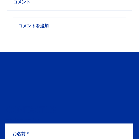
コメント
コメントを追加…
東大和市で内装工事会社を探す方へ｜施
工事例・選び方のポイントと依頼先の見
つけ方
CONTACT US
We look forward to hearing from you.
お名前
*