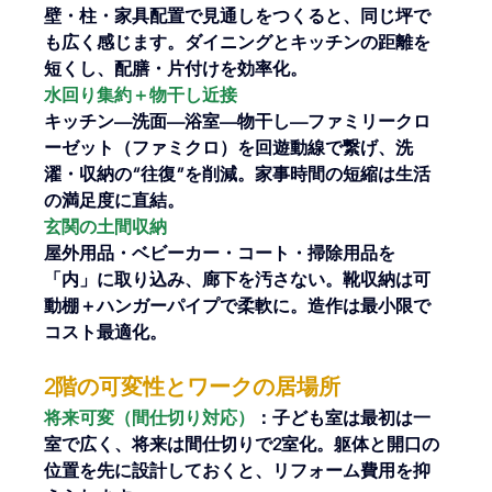
壁・柱・家具配置で見通しをつくると、同じ坪で
も広く感じます。ダイニングとキッチンの距離を
短くし、配膳・片付けを効率化。
水回り集約＋物干し近接
キッチン—洗面—浴室—物干し—ファミリークロ
ーゼット（ファミクロ）を回遊動線で繋げ、洗
濯・収納の“往復”を削減。家事時間の短縮は生活
の満足度に直結。
玄関の土間収納
屋外用品・ベビーカー・コート・掃除用品を
「内」に取り込み、廊下を汚さない。靴収納は可
動棚＋ハンガーパイプで柔軟に。造作は最小限で
コスト最適化。
2階の可変性とワークの居場所
将来可変（間仕切り対応）
：子ども室は最初は一
室で広く、将来は間仕切りで2室化。躯体と開口の
位置を先に設計しておくと、リフォーム費用を抑