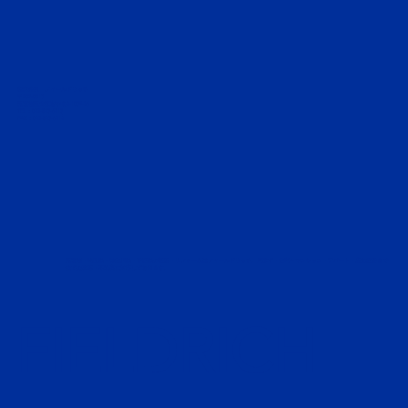
株式会社 フィールドリッチ
〒207-0015
東京都東大和市中央4-1039-26
TEL :
042-843-6413
FAX : 042-843-6414
東京都・埼玉県・神奈川県・千葉県の新築・リフォームはフィールドリッチ。戸建て・住宅～マンション・アパート・店舗設計まで
全ての建築・不動産に対応しております。
FIELDRICH