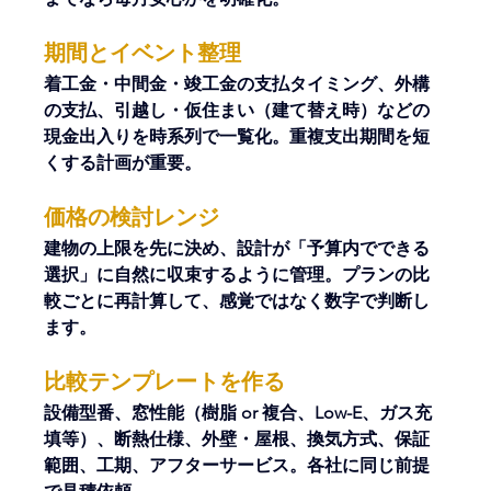
期間とイベント整理
着工金・中間金・竣工金の支払タイミング、外構
の支払、引越し・仮住まい（建て替え時）などの
現金出入りを時系列で一覧化。重複支出期間を短
くする計画が重要。
価格の検討レンジ
建物の上限を先に決め、設計が「予算内でできる
選択」に自然に収束するように管理。プランの比
較ごとに再計算して、感覚ではなく数字で判断し
ます。
比較テンプレートを作る
設備型番、窓性能（樹脂 or 複合、Low-E、ガス充
填等）、断熱仕様、外壁・屋根、換気方式、保証
範囲、工期、アフターサービス。各社に同じ前提