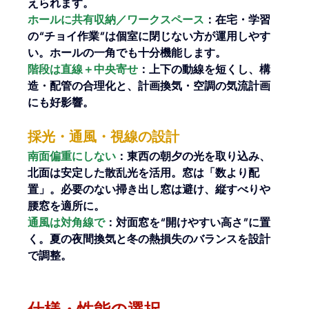
えられます。
ホールに共有収納／ワークスペース
：在宅・学習
の“チョイ作業”は個室に閉じない方が運用しやす
い。ホールの一角でも十分機能します。
階段は直線＋中央寄せ
：上下の動線を短くし、構
造・配管の合理化と、計画換気・空調の気流計画
にも好影響。
採光・通風・視線の設計
南面偏重にしない
：東西の朝夕の光を取り込み、
北面は安定した散乱光を活用。窓は「数より配
置」。必要のない掃き出し窓は避け、縦すべりや
腰窓を適所に。
通風は対角線で
：対面窓を“開けやすい高さ”に置
く。夏の夜間換気と冬の熱損失のバランスを設計
で調整。