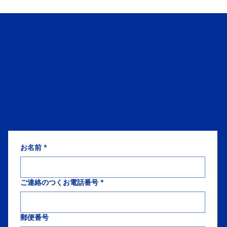
東大和市で内装工事会社を探す方へ｜施
工事例・選び方のポイントと依頼先の見
つけ方
CONTACT US
We look forward to hearing from you.
お名前
*
ご連絡のつくお電話番号
*
郵便番号