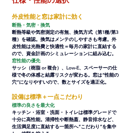
仕様・性能の選択
外皮性能と窓は家計に効く
断熱・気密・換気
断熱等級や気密測定の有無、換気方式（第1種/第3
種）を確認。換気はメンテのしやすさも考慮。外
皮性能は光熱費と快適性＝毎月の家計に直結する
ので、資金計画のシミュレーションに組み込む。
窓性能の優先
サッシ（樹脂 or 複合）、Low-E、スペーサーの仕
様で冬の体感と結露リスクが変わる。窓は“性能の
穴”になりやすいので、数とサイズを適正化。
設備は標準＋一点こだわり
標準の良さを最大化
キッチン・浴室・洗面・トイレは標準グレードで
十分に高性能。清掃性や断熱蓋、静音排水など、
生活満足度に直結する一箇所へ“こだわり”を集中