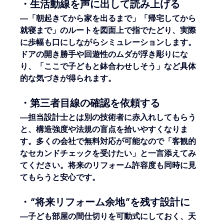
・生活動線を声に出して読み上げる
―「朝起きてから家を出るまで」「帰宅してから
就寝まで」のルートを図面上で指でたどり、実際
に歩幅も口にしながらシミュレーションします。
ドアの開き勝手や回遊性のムダが浮き彫りにな
り、「ここで子どもと鉢合わせしそう」など具体
的な気づきが得られます。
・第三者目線の確認を依頼する
―担当設計士とは別の技術者に赤入れしてもらう
と、構造強度や法規の盲点を拾いやすくなりま
す。多くの会社で無料対応が可能なので「客観的
なセカンドチェックを受けたい」と一言添えてみ
てください。将来のリフォーム許容度も同時に見
てもらうと安心です。
・“将来リフォーム余地”を残す設計に
―子ども部屋の間仕切りを可動式にしておく、天