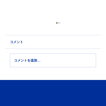
コメント
コメントを追加…
東大和市で内装工事会社を探す方へ｜施
工事例・選び方のポイントと依頼先の見
つけ方