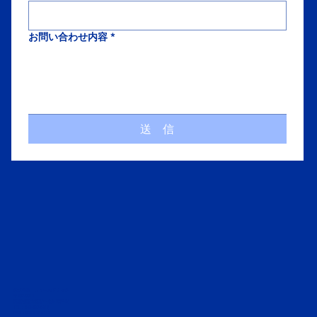
お問い合わせ内容
*
送 信
株式会社 フィールドリッチ
〒207-0015
東京都東大和市中央4-1039-26
TEL :
042-843-6413
FAX : 042-843-6414