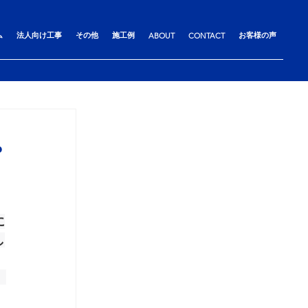
ム
法人向け工事
その他
施工例
お客様の声
ABOUT
CONTACT
プ
に
し
、